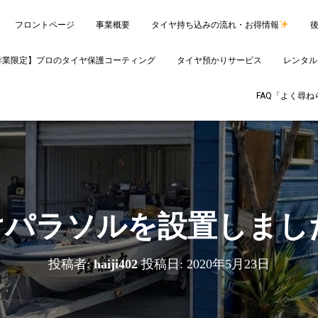
フロントページ
事業概要
タイヤ持ち込みの流れ・お得情報
作業限定】プロのタイヤ保護コーティング
タイヤ預かりサービス
レンタル
FAQ「よく尋
けパラソルを設置しまし
投稿者:
haiji402
投稿日:
2020年5月23日