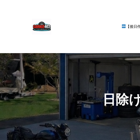
【後日
日除