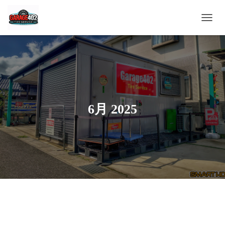
ナ
ビ
ゲ
ー
シ
ョ
ン
を
切
6月 2025
り
替
え