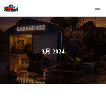
ナ
ビ
ゲ
ー
シ
ョ
ン
を
切
3月 2024
り
替
え