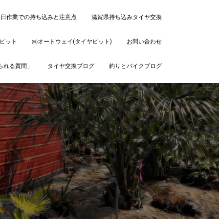
後日作業での持ち込みと注意点
滋賀県持ち込みタイヤ交換
ピット
㈱オートウェイ(タイヤピット)
お問い合わせ
ねられる質問」
タイヤ交換ブログ
釣りとバイクブログ