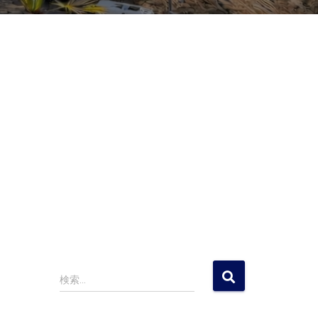
検
検索…
索
: