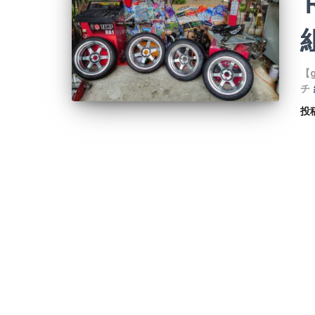
【
チ
投