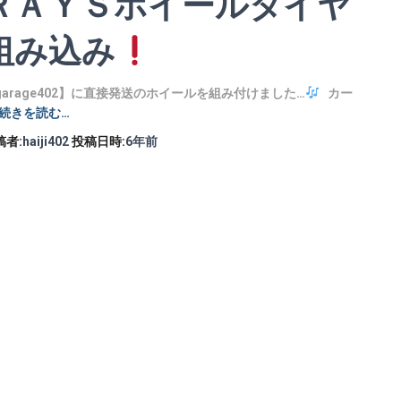
ＲＡＹＳホイールタイヤ
組み込み
garage402】に直接発送のホイールを組み付けました…
カー
続きを読む…
稿者:
haiji402
投稿日時:
6年
前