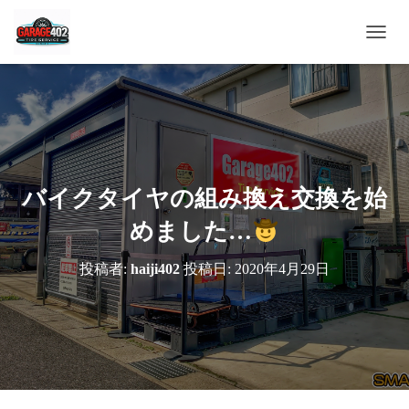
ナ
ビ
ゲ
ー
シ
ョ
ン
を
切
バイクタイヤの組み換え交換を始
り
替
めました…
え
投稿者:
haiji402
投稿日:
2020年4月29日