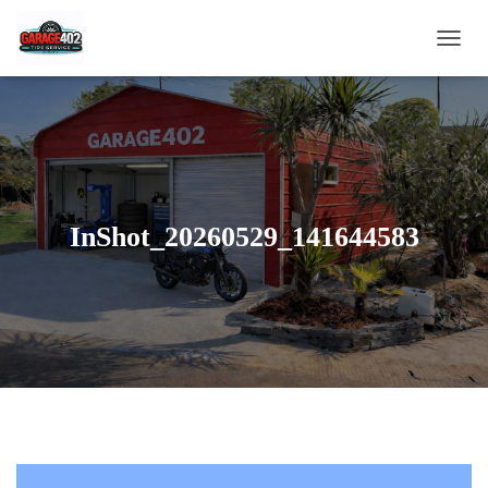
ナ
ビ
ゲ
ー
シ
ョ
ン
を
切
InShot_20260529_141644583
り
替
え