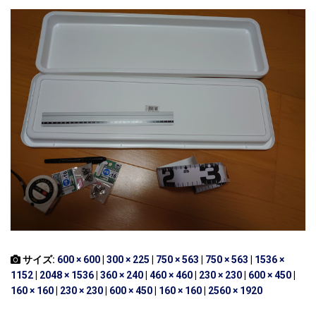
サイズ:
600 × 600
|
300 × 225
|
750 × 563
|
750 × 563
|
1536 ×
1152
|
2048 × 1536
|
360 × 240
|
460 × 460
|
230 × 230
|
600 × 450
|
160 × 160
|
230 × 230
|
600 × 450
|
160 × 160
|
2560 × 1920