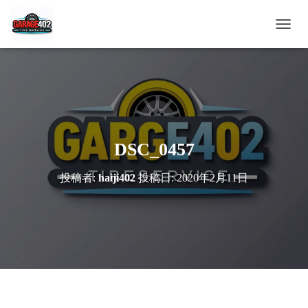
ナ
ビ
ゲ
ー
シ
ョ
ン
を
切
DSC_0457
り
替
投稿者:
haiji402
投稿日:
2020年2月11日
え