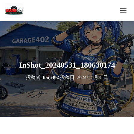
ナ
ビ
ゲ
ー
シ
ョ
ン
を
切
InShot_20240531_180630174
り
替
投稿者:
haiji402
投稿日:
2024年5月31日
え