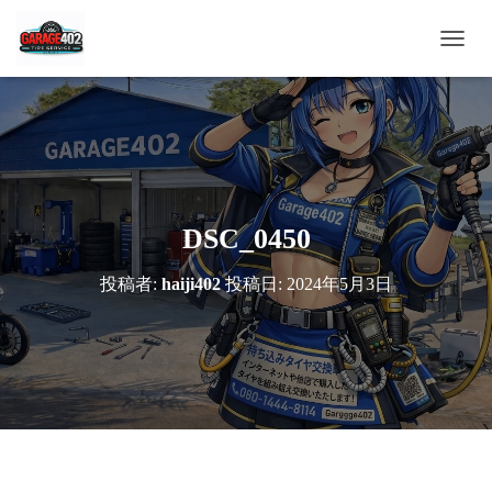
ナ
ビ
ゲ
ー
シ
ョ
ン
を
切
DSC_0450
り
替
投稿者:
haiji402
投稿日:
2024年5月3日
え