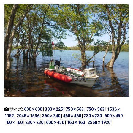
サイズ:
600 × 600
|
300 × 225
|
750 × 563
|
750 × 563
|
1536 ×
1152
|
2048 × 1536
|
360 × 240
|
460 × 460
|
230 × 230
|
600 × 450
|
160 × 160
|
230 × 230
|
600 × 450
|
160 × 160
|
2560 × 1920