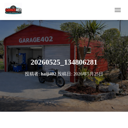
ナ
ビ
ゲ
ー
シ
ョ
ン
を
切
20260525_134806281
り
替
投稿者:
haiji402
投稿日:
2026年5月25日
え