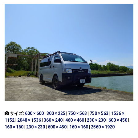
サイズ:
600 × 600
|
300 × 225
|
750 × 563
|
750 × 563
|
1536 ×
1152
|
2048 × 1536
|
360 × 240
|
460 × 460
|
230 × 230
|
600 × 450
|
160 × 160
|
230 × 230
|
600 × 450
|
160 × 160
|
2560 × 1920