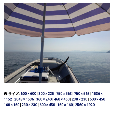
サイズ:
600 × 600
|
300 × 225
|
750 × 563
|
750 × 563
|
1536 ×
1152
|
2048 × 1536
|
360 × 240
|
460 × 460
|
230 × 230
|
600 × 450
|
160 × 160
|
230 × 230
|
600 × 450
|
160 × 160
|
2560 × 1920