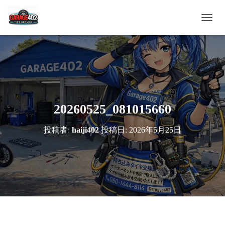
ナ
ビ
ゲ
ー
シ
ョ
ン
を
切
20260525_081015660
り
替
投稿者:
haiji402
投稿日:
2026年5月25日
え