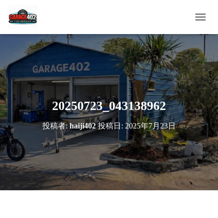
ナ
ビ
ゲ
ー
シ
ョ
ン
を
切
20250723_043138962
り
替
投稿者:
haiji402
投稿日:
2025年7月23日
え