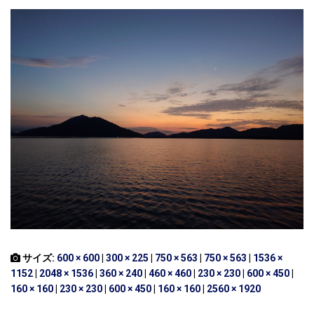
サイズ:
600 × 600
|
300 × 225
|
750 × 563
|
750 × 563
|
1536 ×
1152
|
2048 × 1536
|
360 × 240
|
460 × 460
|
230 × 230
|
600 × 450
|
160 × 160
|
230 × 230
|
600 × 450
|
160 × 160
|
2560 × 1920