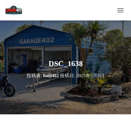
ナ
ビ
ゲ
ー
シ
ョ
ン
を
切
DSC_1638
り
替
投稿者:
haiji402
投稿日:
2025年5月5日
え