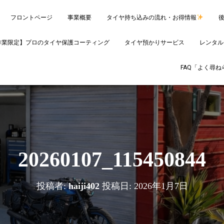
フロントページ
事業概要
タイヤ持ち込みの流れ・お得情報
作業限定】プロのタイヤ保護コーティング
タイヤ預かりサービス
レンタル
FAQ「よく尋
20260107_115450844
投稿者:
haiji402
投稿日:
2026年1月7日