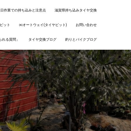
後日作業での持ち込みと注意点
滋賀県持ち込みタイヤ交換
ピット
㈱オートウェイ(タイヤピット)
お問い合わせ
ねられる質問」
タイヤ交換ブログ
釣りとバイクブログ