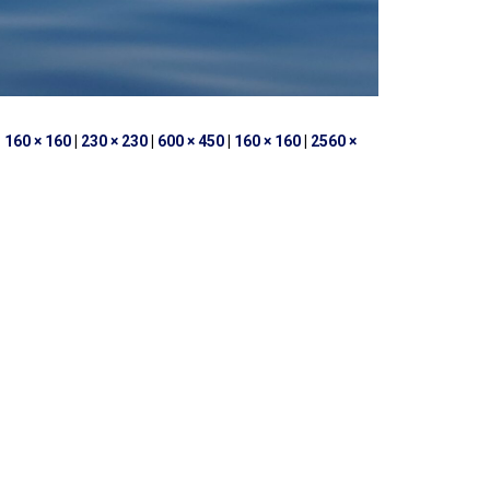
|
160 × 160
|
230 × 230
|
600 × 450
|
160 × 160
|
2560 ×