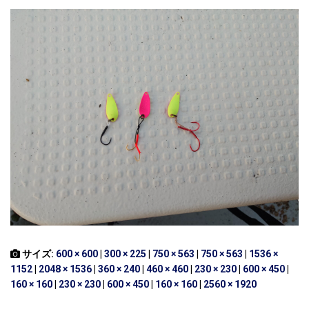
サイズ:
600 × 600
|
300 × 225
|
750 × 563
|
750 × 563
|
1536 ×
1152
|
2048 × 1536
|
360 × 240
|
460 × 460
|
230 × 230
|
600 × 450
|
160 × 160
|
230 × 230
|
600 × 450
|
160 × 160
|
2560 × 1920