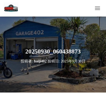
ナ
ビ
ゲ
ー
シ
ョ
ン
を
切
20250930_060438873
り
替
投稿者:
haiji402
投稿日:
2025年9月30日
え