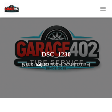
ナ
ビ
ゲ
ー
シ
ョ
ン
を
切
DSC_1230
り
替
投稿者:
haiji402
投稿日:
2024年12月5日
え