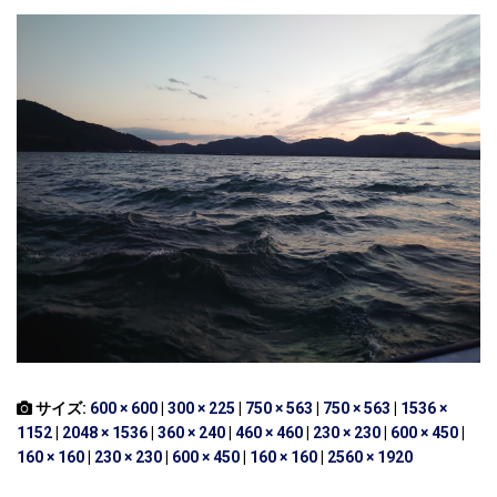
サイズ:
600 × 600
|
300 × 225
|
750 × 563
|
750 × 563
|
1536 ×
1152
|
2048 × 1536
|
360 × 240
|
460 × 460
|
230 × 230
|
600 × 450
|
160 × 160
|
230 × 230
|
600 × 450
|
160 × 160
|
2560 × 1920