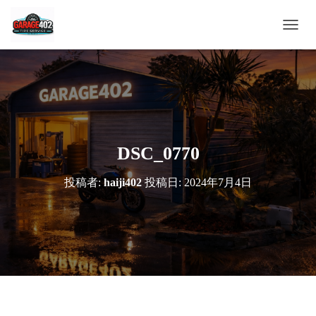
ナ
ビ
ゲ
ー
シ
ョ
ン
を
切
DSC_0770
り
替
投稿者:
haiji402
投稿日:
2024年7月4日
え