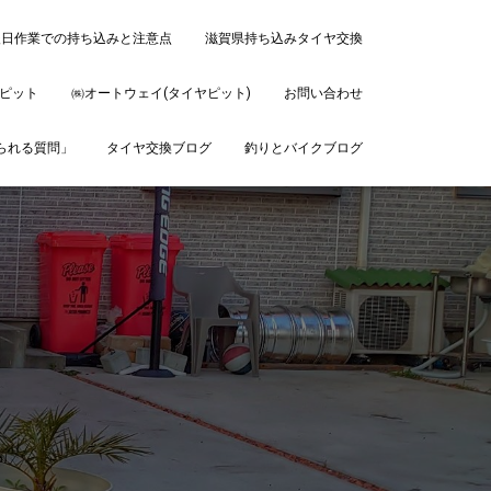
後日作業での持ち込みと注意点
滋賀県持ち込みタイヤ交換
ピット
㈱オートウェイ(タイヤピット)
お問い合わせ
ねられる質問」
タイヤ交換ブログ
釣りとバイクブログ