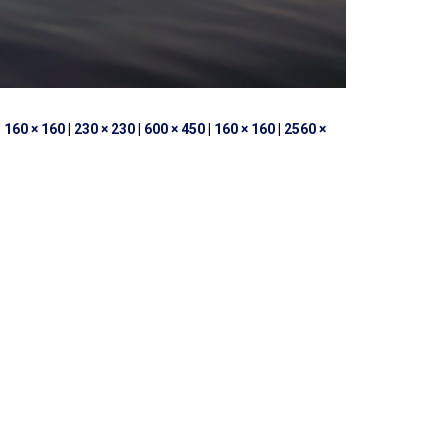
|
160 × 160
|
230 × 230
|
600 × 450
|
160 × 160
|
2560 ×