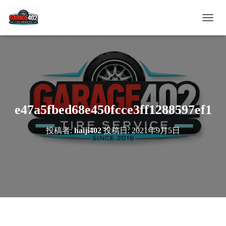
ナ
ビ
ゲ
ー
シ
ョ
ン
を
切
e47a5fbed68e450fcce3ff1288597ef1
り
替
投稿者:
haiji402
投稿日:
2021年9月5日
え