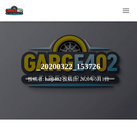
ナ
ビ
ゲ
ー
シ
ョ
ン
を
切
_20200322_153726
り
替
投稿者:
haiji402
投稿日:
2020年5月1日
え