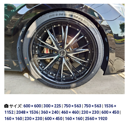
サイズ:
600 × 600
|
300 × 225
|
750 × 563
|
750 × 563
|
1536 ×
1152
|
2048 × 1536
|
360 × 240
|
460 × 460
|
230 × 230
|
600 × 450
|
160 × 160
|
230 × 230
|
600 × 450
|
160 × 160
|
2560 × 1920