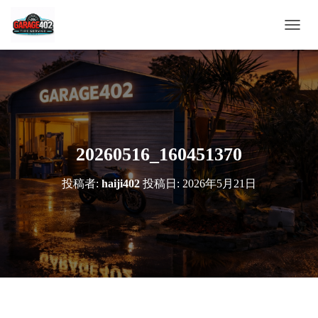
ナ
ビ
ゲ
ー
シ
ョ
ン
を
切
20260516_160451370
り
替
投稿者:
haiji402
投稿日:
2026年5月21日
え