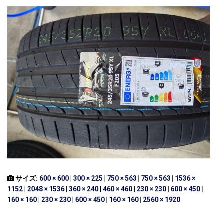
サイズ:
600 × 600
|
300 × 225
|
750 × 563
|
750 × 563
|
1536 ×
1152
|
2048 × 1536
|
360 × 240
|
460 × 460
|
230 × 230
|
600 × 450
|
160 × 160
|
230 × 230
|
600 × 450
|
160 × 160
|
2560 × 1920