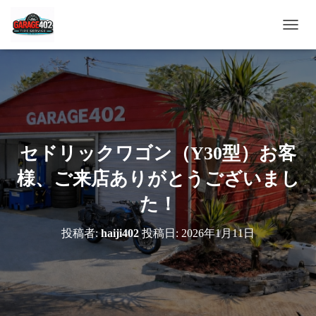
ナ
ビ
ゲ
ー
シ
ョ
ン
を
切
セドリックワゴン（Y30型）お客
り
替
様、ご来店ありがとうございまし
え
た！
投稿者:
haiji402
投稿日:
2026年1月11日