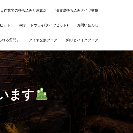
後日作業での持ち込みと注意点
滋賀県持ち込みタイヤ交換
ピット
㈱オートウェイ(タイヤピット)
お問い合わせ
ねられる質問」
タイヤ交換ブログ
釣りとバイクブログ
います