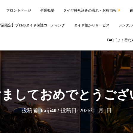
フロントページ
事業概要
タイヤ持ち込みの流れ・お得情報
作業限定】プロのタイヤ保護コーティング
タイヤ預かりサービス
レンタル
FAQ「よく尋
けましておめでとうござ
投稿者:
haiji402
投稿日:
2026年1月1日