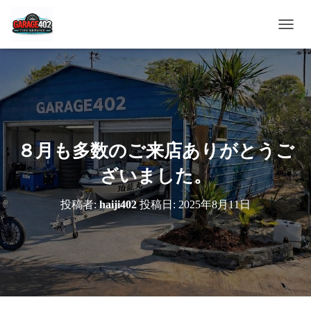
ナ
ビ
ゲ
ー
シ
ョ
ン
を
切
８月も多数のご来店ありがとうご
り
替
ざいました。
え
投稿者:
haiji402
投稿日:
2025年8月11日