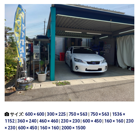
サイズ:
600 × 600
|
300 × 225
|
750 × 563
|
750 × 563
|
1536 ×
1152
|
360 × 240
|
460 × 460
|
230 × 230
|
600 × 450
|
160 × 160
|
230
× 230
|
600 × 450
|
160 × 160
|
2000 × 1500