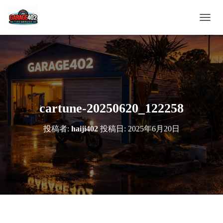
ナ
ビ
ゲ
ー
シ
ョ
ン
を
切
cartune-20250620_122258
り
替
投稿者:
haiji402
投稿日:
2025年6月20日
え