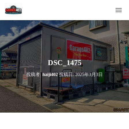
ナ
ビ
ゲ
ー
シ
ョ
ン
を
切
DSC_1475
り
替
投稿者:
haiji402
投稿日:
2025年3月3日
え