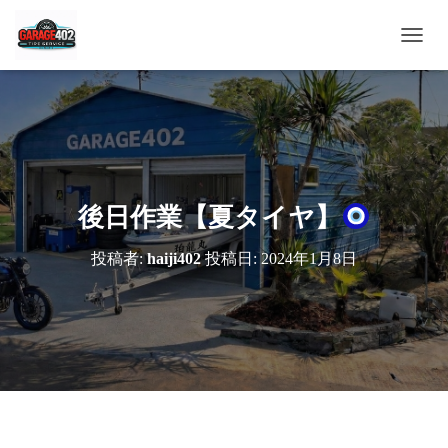
ナ
ビ
ゲ
ー
シ
ョ
ン
を
切
後日作業【夏タイヤ】
り
替
投稿者:
haiji402
投稿日:
2024年1月8日
え