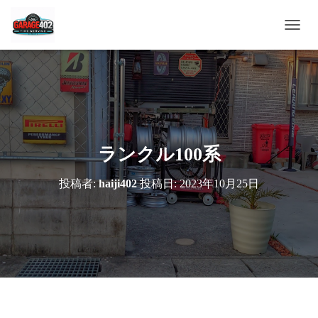
ナ
ビ
ゲ
ー
シ
ョ
ン
を
切
ランクル100系
り
替
投稿者:
haiji402
投稿日:
2023年10月25日
え