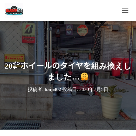
ナ
ビ
ゲ
ー
シ
ョ
ン
を
切
20㌅ホイールのタイヤを組み換えし
り
替
ました…
え
投稿者:
haiji402
投稿日:
2020年7月5日