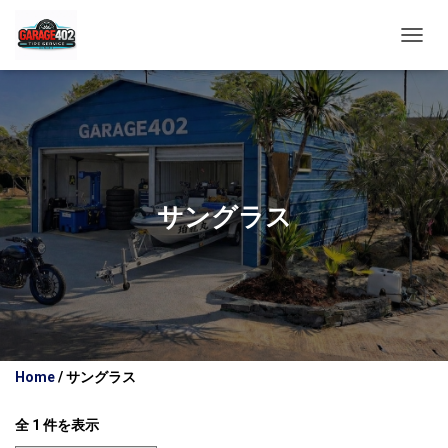
ナ
ビ
ゲ
ー
シ
ョ
ン
を
切
サングラス
り
替
え
Home
/ サングラス
全 1 件を表示