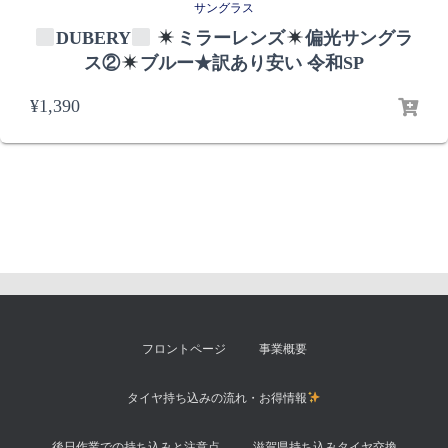
サングラス
DUBERY
ミラーレンズ
偏光サングラ
ス②
ブルー★訳あり安い 令和SP
¥
1,390
フロントページ
事業概要
タイヤ持ち込みの流れ・お得情報
後日作業での持ち込みと注意点
滋賀県持ち込みタイヤ交換