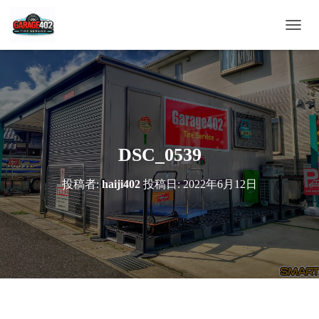
ナ
ビ
ゲ
ー
シ
ョ
ン
を
切
DSC_0539
り
替
投稿者:
haiji402
投稿日:
2022年6月12日
え