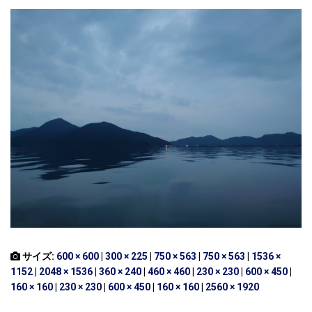
サイズ:
600 × 600
|
300 × 225
|
750 × 563
|
750 × 563
|
1536 ×
1152
|
2048 × 1536
|
360 × 240
|
460 × 460
|
230 × 230
|
600 × 450
|
160 × 160
|
230 × 230
|
600 × 450
|
160 × 160
|
2560 × 1920