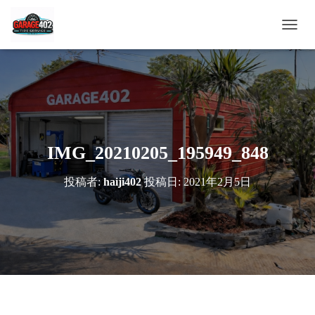
ナ
ビ
ゲ
ー
シ
ョ
ン
を
切
IMG_20210205_195949_848
り
替
投稿者:
haiji402
投稿日:
2021年2月5日
え