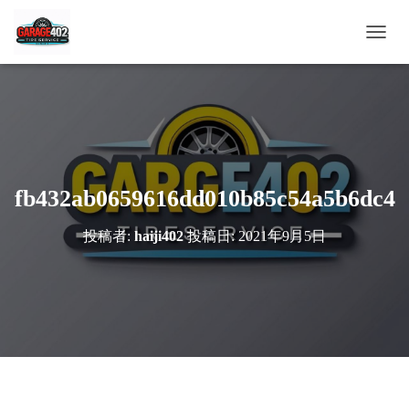
ナ
ビ
ゲ
ー
シ
ョ
ン
を
切
fb432ab0659616dd010b85c54a5b6dc4
り
替
投稿者:
haiji402
投稿日:
2021年9月5日
え