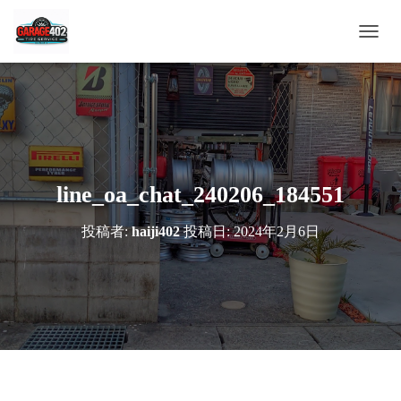
ナ
ビ
ゲ
ー
シ
ョ
ン
を
切
line_oa_chat_240206_184551
り
替
投稿者:
haiji402
投稿日:
2024年2月6日
え