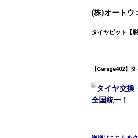
(株)オートウ
タイヤピット【脱
【Garage402】