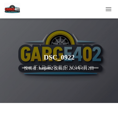
ナ
ビ
ゲ
ー
シ
ョ
ン
を
切
DSC_0922
り
替
投稿者:
haiji402
投稿日:
2024年8月2日
え