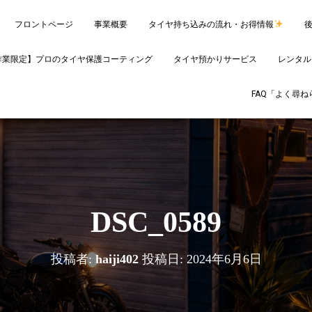
フロントページ
事業概要
タイヤ持ち込みの流れ・お得情報
作業限定】プロのタイヤ保護コーティング
タイヤ預かりサービス
レンタル
FAQ「よく尋
DSC_0589
投稿者:
haiji402
投稿日:
2024年6月6日