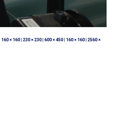
|
160 × 160
|
230 × 230
|
600 × 450
|
160 × 160
|
2560 ×