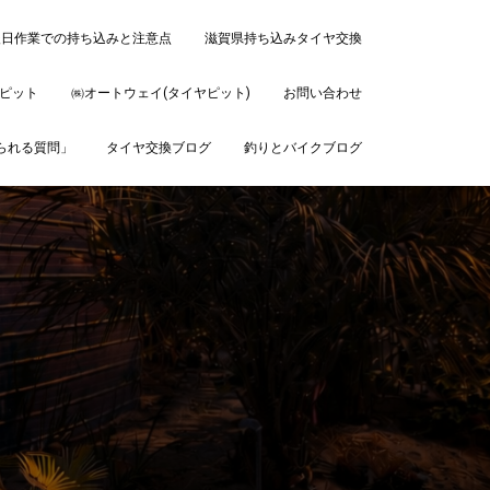
後日作業での持ち込みと注意点
滋賀県持ち込みタイヤ交換
ピット
㈱オートウェイ(タイヤピット)
お問い合わせ
ねられる質問」
タイヤ交換ブログ
釣りとバイクブログ