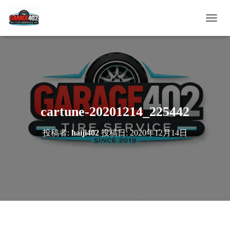
ナ
ビ
ゲ
ー
シ
ョ
ン
を
切
cartune-20201214_225442
り
替
投稿者:
haiji402
投稿日:
2020年12月14日
え