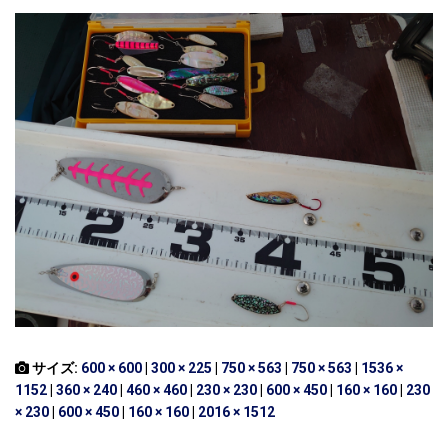
サイズ:
600 × 600
|
300 × 225
|
750 × 563
|
750 × 563
|
1536 ×
1152
|
360 × 240
|
460 × 460
|
230 × 230
|
600 × 450
|
160 × 160
|
230
× 230
|
600 × 450
|
160 × 160
|
2016 × 1512