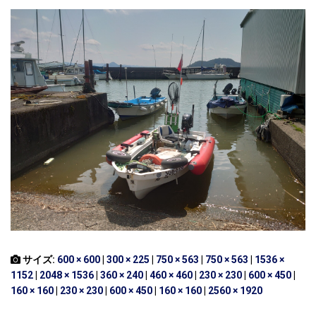
サイズ:
600 × 600
|
300 × 225
|
750 × 563
|
750 × 563
|
1536 ×
1152
|
2048 × 1536
|
360 × 240
|
460 × 460
|
230 × 230
|
600 × 450
|
160 × 160
|
230 × 230
|
600 × 450
|
160 × 160
|
2560 × 1920