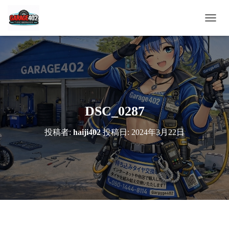
ナ
ビ
ゲ
ー
シ
ョ
ン
を
切
DSC_0287
り
替
投稿者:
haiji402
投稿日:
2024年3月22日
え