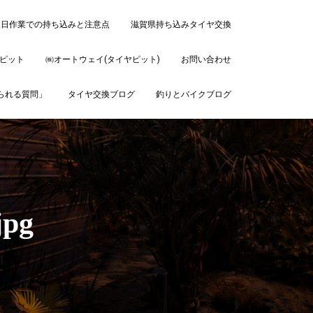
後日作業での持ち込みと注意点
滋賀県持ち込みタイヤ交換
ピット
㈱オートウェイ(タイヤピット)
お問い合わせ
ねられる質問」
タイヤ交換ブログ
釣りとバイクブログ
jpg