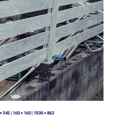
× 345
|
160 × 160
|
1500 × 863