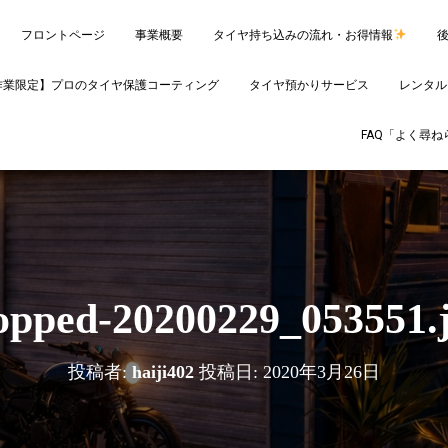
フロントページ
事業概要
タイヤ持ち込みの流れ・お得情報
作業限定】プロのタイヤ保護コーティング
タイヤ預かりサービス
レンタル
FAQ「よく尋
opped-20200229_053551.
投稿者:
haiji402
投稿日:
2020年3月26日