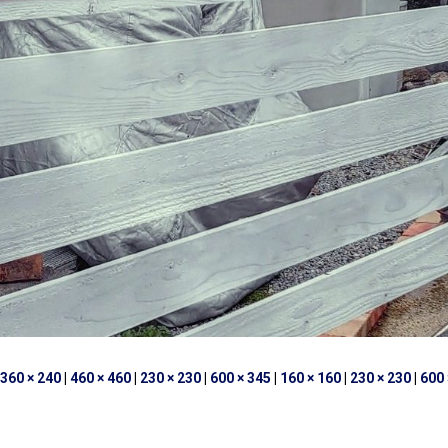
360 × 240
|
460 × 460
|
230 × 230
|
600 × 345
|
160 × 160
|
230 × 230
|
600 