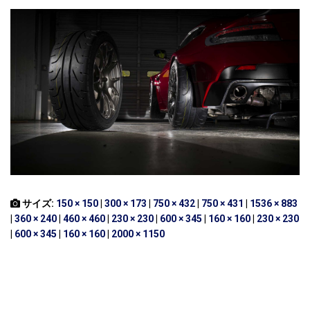
サイズ:
150 × 150
|
300 × 173
|
750 × 432
|
750 × 431
|
1536 × 883
|
360 × 240
|
460 × 460
|
230 × 230
|
600 × 345
|
160 × 160
|
230 × 230
|
600 × 345
|
160 × 160
|
2000 × 1150