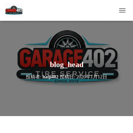
ナ
ビ
ゲ
ー
シ
ョ
ン
を
切
blog_head
り
替
投稿者:
haiji402
投稿日:
2020年1月12日
え