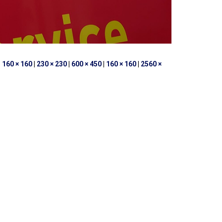
|
160 × 160
|
230 × 230
|
600 × 450
|
160 × 160
|
2560 ×