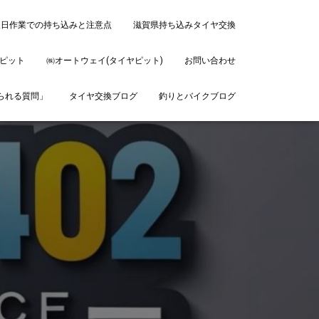
後日作業での持ち込みと注意点
滋賀県持ち込みタイヤ交換
ピット
㈱オートウェイ(タイヤピット)
お問い合わせ
ねられる質問」
タイヤ交換ブログ
釣りとバイクブログ