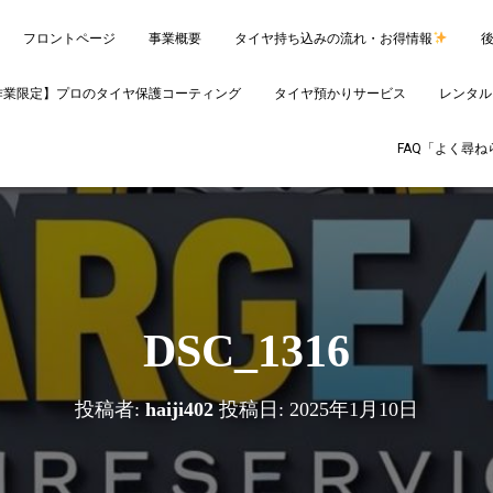
フロントページ
事業概要
タイヤ持ち込みの流れ・お得情報
作業限定】プロのタイヤ保護コーティング
タイヤ預かりサービス
レンタル
FAQ「よく尋
DSC_1316
投稿者:
haiji402
投稿日:
2025年1月10日