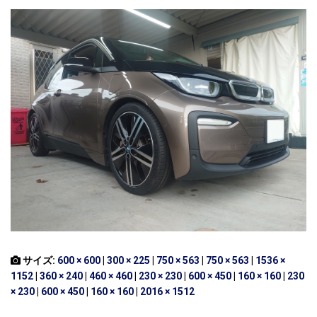
サイズ:
600 × 600
|
300 × 225
|
750 × 563
|
750 × 563
|
1536 ×
1152
|
360 × 240
|
460 × 460
|
230 × 230
|
600 × 450
|
160 × 160
|
230
× 230
|
600 × 450
|
160 × 160
|
2016 × 1512