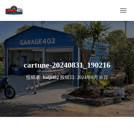
ナ
ビ
ゲ
ー
シ
ョ
ン
を
切
cartune-20240831_190216
り
替
投稿者:
haiji402
投稿日:
2024年8月31日
え