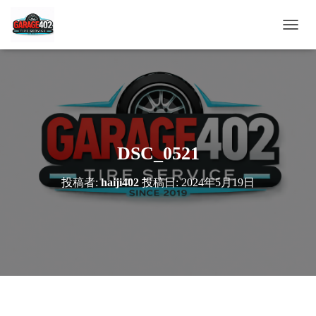
ナ
ビ
ゲ
ー
シ
ョ
ン
を
切
DSC_0521
り
替
投稿者:
haiji402
投稿日:
2024年5月19日
え