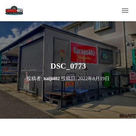
ナ
ビ
ゲ
ー
シ
ョ
ン
を
切
DSC_0773
り
替
投稿者:
haiji402
投稿日:
2022年8月19日
え