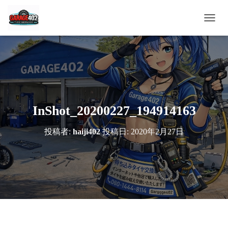
ナ
ビ
ゲ
ー
シ
ョ
ン
を
切
InShot_20200227_194914163
り
替
投稿者:
haiji402
投稿日:
2020年2月27日
え