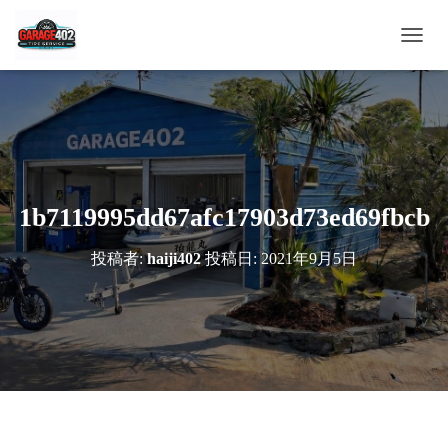
ナ
ビ
ゲ
ー
シ
ョ
ン
を
切
1b7119995dd67afc17903d73ed69fbcb
り
替
投稿者:
haiji402
投稿日:
2021年9月5日
え