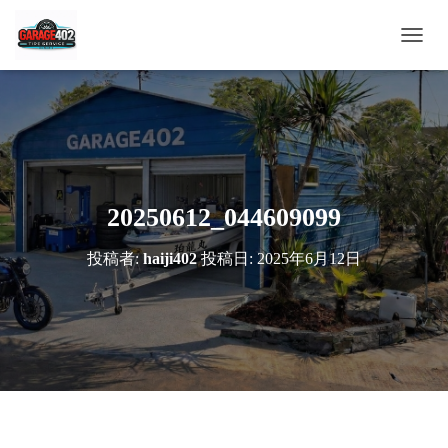
ナ
ビ
ゲ
ー
シ
ョ
ン
を
切
20250612_044609099
り
替
投稿者:
haiji402
投稿日:
2025年6月12日
え