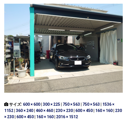
サイズ:
600 × 600
|
300 × 225
|
750 × 563
|
750 × 563
|
1536 ×
1152
|
360 × 240
|
460 × 460
|
230 × 230
|
600 × 450
|
160 × 160
|
230
× 230
|
600 × 450
|
160 × 160
|
2016 × 1512