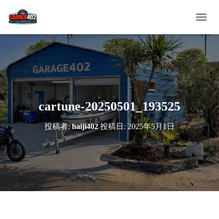
ナ
ビ
ゲ
ー
シ
ョ
ン
を
切
cartune-20250501_193525
り
替
投稿者:
haiji402
投稿日:
2025年5月1日
え